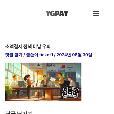
콘
Main
텐
Menu
츠
로
건
너
뛰
소액결제 정책 미납 우회
기
댓글 달기
/ 글쓴이
ticket1
/
2024년 08월 30일
답글 남기기